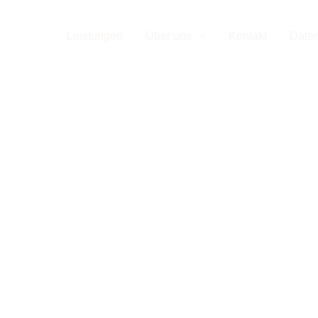
 Ihr flexi
TAGE24
Leistungen
Über uns
Kontakt
Date
ge-Team 
u, Event