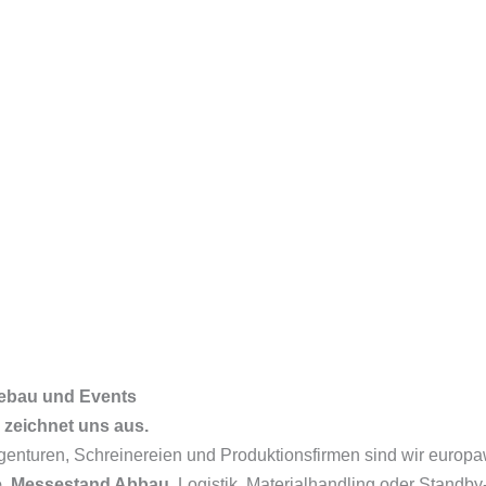
enausbau
ebau und Events
s zeichnet uns aus.
genturen, Schreinereien und Produktionsfirmen sind wir europa
e
,
Messestand Abbau
, Logistik, Materialhandling oder Standb