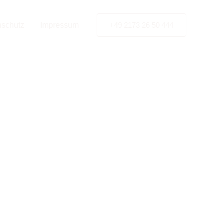
bles
nschutz
Impressum
+49 2173 26 50 444
für
s und