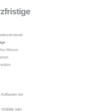
zfristige
ederzeit bereit.
tige
 Ihre Messe-
serem
insätze
 Aufbauten bei
 Notfälle oder