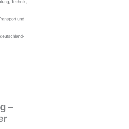
tung, Technik,
Transport und
 deutschland-
ng –
er