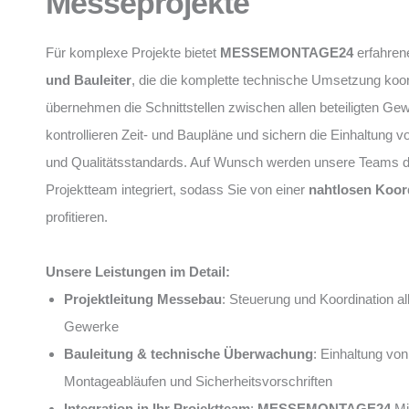
Messeprojekte
Für komplexe Projekte bietet
MESSEMONTAGE24
erfahre
und Bauleiter
, die die komplette technische Umsetzung koor
übernehmen die Schnittstellen zwischen allen beteiligten Ge
kontrollieren Zeit- und Baupläne und sichern die Einhaltung v
und Qualitätsstandards. Auf Wunsch werden unsere Teams dir
Projektteam integriert, sodass Sie von einer
nahtlosen Koor
profitieren.
Unsere Leistungen im Detail:
Projektleitung Messebau
: Steuerung und Koordination all
Gewerke
Bauleitung & technische Überwachung
: Einhaltung von
Montageabläufen und Sicherheitsvorschriften
Integration in Ihr Projektteam
:
MESSEMONTAGE24
Mit