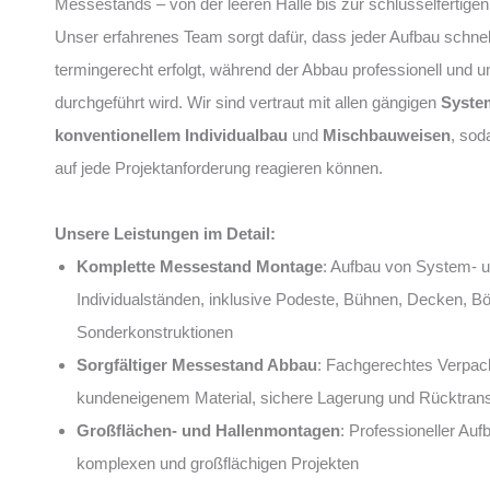
Messestands – von der leeren Halle bis zur schlüsselfertige
Unser erfahrenes Team sorgt dafür, dass jeder Aufbau schnel
termingerecht erfolgt, während der Abbau professionell und u
durchgeführt wird. Wir sind vertraut mit allen gängigen
Syste
konventionellem Individualbau
und
Mischbauweisen
, sod
auf jede Projektanforderung reagieren können.
Unsere Leistungen im Detail:
Komplette Messestand Montage
: Aufbau von System- 
Individualständen, inklusive Podeste, Bühnen, Decken, B
Sonderkonstruktionen
Sorgfältiger Messestand Abbau
: Fachgerechtes Verpac
kundeneigenem Material, sichere Lagerung und Rücktrans
Großflächen- und Hallenmontagen
: Professioneller Auf
komplexen und großflächigen Projekten