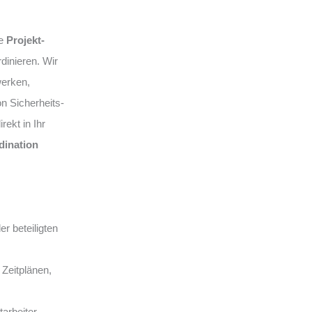
ne
Projekt-
dinieren. Wir
werken,
on Sicherheits-
ekt in Ihr
dination
er beteiligten
 Zeitplänen,
arbeiter