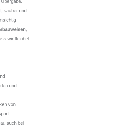
n Übergabe.
l, sauber und
msichtig
mbauweisen
,
ass wir flexibel
und
öden und
ken von
port
bau auch bei