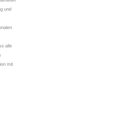
ng und
ionalen
ss alle
n
on mit