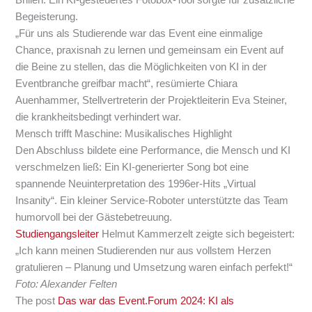
Brillen. Ein KI-gesteuertes Fotobox-Tool sorgte für zusätzliche
Begeisterung.
„Für uns als Studierende war das Event eine einmalige
Chance, praxisnah zu lernen und gemeinsam ein Event auf
die Beine zu stellen, das die Möglichkeiten von KI in der
Eventbranche greifbar macht“, resümierte Chiara
Auenhammer, Stellvertreterin der Projektleiterin Eva Steiner,
die krankheitsbedingt verhindert war.
Mensch trifft Maschine: Musikalisches Highlight
Den Abschluss bildete eine Performance, die Mensch und KI
verschmelzen ließ: Ein KI-generierter Song bot eine
spannende Neuinterpretation des 1996er-Hits „Virtual
Insanity“. Ein kleiner Service-Roboter unterstützte das Team
humorvoll bei der Gästebetreuung.
Studiengangsleiter
Helmut Kammerzelt zeigte sich begeistert:
„Ich kann meinen Studierenden nur aus vollstem Herzen
gratulieren – Planung und Umsetzung waren einfach perfekt!“
Foto: Alexander Felten
The post
Das war das Event.Forum 2024: KI als