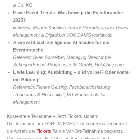
& Co. KG
E wie Event-Trends: Was bewegt die Eventbranche
2025?
Referent: Marten Knoblich, Senior Projektmanager Guest
Management & Digital bei VOK DAMS worldwide
A wie Artificial Intelligence: AI Insides für die
Eventbranche
Referent: Sven Schreiber, Managing Director bei
SchreiberFriendsProgressive3d GmbH, Holo2buy.com
L wie Learning: Ausbildung – und vorbei? Oder weiter
mit Bildung!
Referentin: Florine Gelsing, Fachbereichsleitung
„Tourismus & Hospitality“, IST-Hochschule für
Management
Kostenfreie Teilnahme – Jetzt Tickets sichern
Die Teilnahme am FORUM EVENT ist kostenlos, jedoch ist
die Anzahl der
Tickets
für die Vor-Ort-Teilnahme begrenzt.
Vorrangig werden die Plätze an Auszubildende und