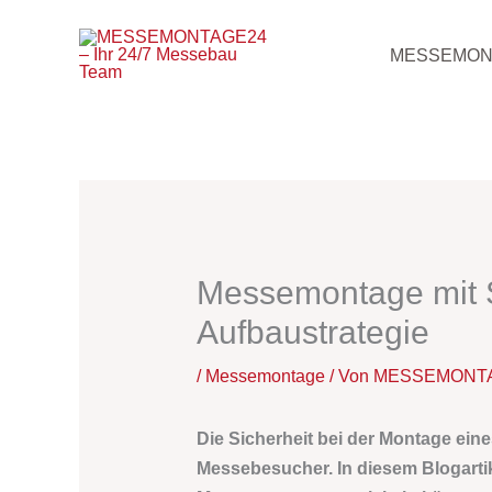
Zum
Inhalt
MESSEMON
springen
Messemontage mit Si
Aufbaustrategie
/
Messemontage
/ Von
MESSEMONTAGE
Die Sicherheit bei der Montage ein
Messebesucher. In diesem Blogartike