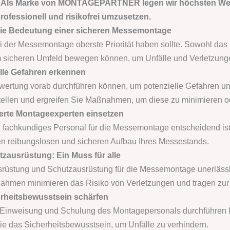
Als Marke von MONTAGEPARTNER legen wir höchsten Wert 
rofessionell und risikofrei umzusetzen.
t: Die Bedeutung einer sicheren Messemontage
ei der Messemontage oberste Priorität haben sollte. Sowohl da
 sicheren Umfeld bewegen können, um Unfälle und Verletzung
elle Gefahren erkennen
wertung vorab durchführen können, um potenzielle Gefahren un
tellen und ergreifen Sie Maßnahmen, um diese zu minimieren od
ierte Montageexperten einsetzen
nd fachkundiges Personal für die Messemontage entscheidend ist
n reibungslosen und sicheren Aufbau Ihres Messestands.
zausrüstung: Ein Muss für alle
srüstung und Schutzausrüstung für die Messemontage unerlässl
en minimieren das Risiko von Verletzungen und tragen zur Sic
rheitsbewusstsein schärfen
he Einweisung und Schulung des Montagepersonals durchführen 
ie das Sicherheitsbewusstsein, um Unfälle zu verhindern.