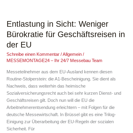
Entlastung
in
Entlastung in Sicht: Weniger
Sicht:
Weniger
Bürokratie für Geschäftsreisen in
Bürokratie
der EU
für
Geschäftsreisen
Schreibe einen Kommentar
/
Allgemein
/
in
MESSEMONTAGE24 – Ihr 24/7 Messebau Team
der
Messeteilnehmer aus dem EU-Ausland kennen diesen
EU
Routine-Stolperstein: die A1-Bescheinigung. Sie dient als
Nachweis, dass weiterhin das heimische
Sozialversicherungsrecht auch bei sehr kurzen Dienst- und
Geschäftsreisen gilt. Doch nun will die EU die
Arbeitnehmerentsendung erleichtern – mit Folgen für die
deutsche Messewirtschaft. In Brüssel gibt es eine Trilog-
Einigung zur Überarbeitung der EU‑Regeln der sozialen
Sicherheit. Für