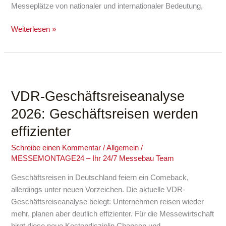
Messeplätze von nationaler und internationaler Bedeutung,
Weiterlesen »
VDR-
Geschäftsreiseanalyse
VDR-Geschäftsreiseanalyse
2026:
Geschäftsreisen
2026: Geschäftsreisen werden
werden
effizienter
effizienter
Schreibe einen Kommentar
/
Allgemein
/
MESSEMONTAGE24 – Ihr 24/7 Messebau Team
Geschäftsreisen in Deutschland feiern ein Comeback,
allerdings unter neuen Vorzeichen. Die aktuelle VDR-
Geschäftsreiseanalyse belegt: Unternehmen reisen wieder
mehr, planen aber deutlich effizienter. Für die Messewirtschaft
birgt diese neue Kostendisziplin Chancen und