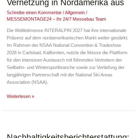
Vernetzung in Nordamerika aus
internationale
Vernetzung
Schreibe einen Kommentar
/
Allgemein
/
MESSEMONTAGE24 – Ihr 24/7 Messebau Team
in
Nordamerika
Die Weltleitmesse INTERALPIN 2027 hat ihre internationale
aus
Präsenz auf dem nordamerikanischen Markt weiter gestärkt.
Im Rahmen der NSAA National Convention & Tradeshow
2026 in Carlsbad, Kalifornien, nutzte die Messe die Plattform
für den intensiven Austausch mit führenden Vertretern der
Seilbahn- und Wintersportbranche sowie zur Vertiefung der
langjährigen Partnerschaft mit der National Ski Areas
Association (NSAA).
Weiterlesen »
Nachhaltigkeitsberichterstattung:
EU-
Nachhaltigkeitsberichterstattung:
Kommission