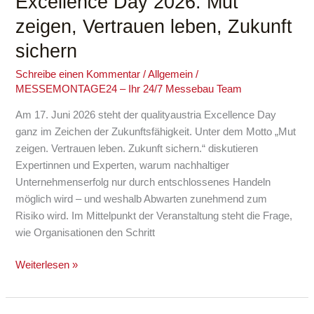
Excellence Day 2026: Mut
Day
zeigen, Vertrauen leben, Zukunft
2026:
sichern
Mut
zeigen,
Schreibe einen Kommentar
/
Allgemein
/
Vertrauen
MESSEMONTAGE24 – Ihr 24/7 Messebau Team
leben,
Zukunft
Am 17. Juni 2026 steht der qualityaustria Excellence Day
sichern
ganz im Zeichen der Zukunftsfähigkeit. Unter dem Motto „Mut
zeigen. Vertrauen leben. Zukunft sichern.“ diskutieren
Expertinnen und Experten, warum nachhaltiger
Unternehmenserfolg nur durch entschlossenes Handeln
möglich wird – und weshalb Abwarten zunehmend zum
Risiko wird. Im Mittelpunkt der Veranstaltung steht die Frage,
wie Organisationen den Schritt
Weiterlesen »