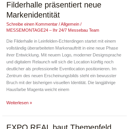
Filderhalle präsentiert neue
Filderhalle
präsentiert
Markenidentität
neue
Markenidentität
Schreibe einen Kommentar
/
Allgemein
/
MESSEMONTAGE24 – Ihr 24/7 Messebau Team
Die Filderhalle in Leinfelden-Echterdingen startet mit einem
vollständig überarbeiteten Markenauftritt in eine neue Phase
ihrer Entwicklung. Mit neuem Logo, moderner Designsprache
und digitalem Relaunch will sich die Location künftig noch
deutlicher als professionelle Eventlocation positionieren. Im
Zentrum des neuen Erscheinungsbilds steht ein bewusster
Bruch mit der bisherigen visuellen Identität. Die langjährige
Hausfarbe Magenta weicht einem
Weiterlesen »
EXPO REAL baut Themenfeld
EXPO