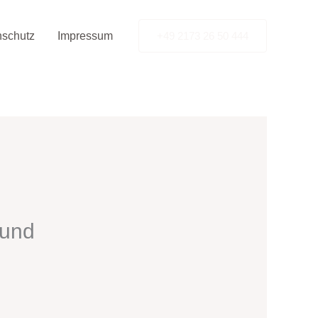
nschutz
Impressum
+49 2173 26 50 444
 und