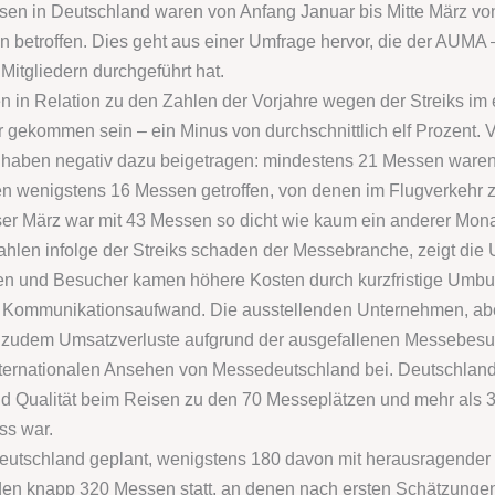
essen in Deutschland waren von Anfang Januar bis Mitte März von
 betroffen. Dies geht aus einer Umfrage hervor, die der AUMA
Mitgliedern durchgeführt hat.
in Relation zu den Zahlen der Vorjahre wegen der Streiks im 
kommen sein – ein Minus von durchschnittlich elf Prozent. Vor
haben negativ dazu beigetragen: mindestens 21 Messen waren a
 wenigstens 16 Messen getroffen, von denen im Flugverkehr ze
er März war mit 43 Messen so dicht wie kaum ein anderer Mona
hlen infolge der Streiks schaden der Messebranche, zeigt die 
n und Besucher kamen höhere Kosten durch kurzfristige Umbu
n Kommunikationsaufwand. Die ausstellenden Unternehmen, aber
 zudem Umsatzverluste aufgrund der ausgefallenen Messebesu
nternationalen Ansehen von Messedeutschland bei. Deutschland
nd Qualität beim Reisen zu den 70 Messeplätzen und mehr als
ss war.
eutschland geplant, wenigstens 180 davon mit herausragender n
en knapp 320 Messen statt, an denen nach ersten Schätzunge