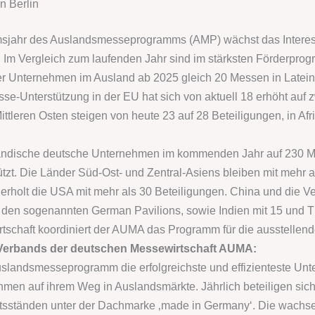
n Berlin
läumsjahr des Auslandsmesseprogramms (AMP) wächst das Interes
Im Vergleich zum laufenden Jahr sind im stärksten Förderprogr
her Unternehmen im Ausland ab 2025 gleich 20 Messen in Latein
esse-Unterstützung in der EU hat sich von aktuell 18 erhöht auf
eren Osten steigen von heute 23 auf 28 Beteiligungen, in Afrika
tändische deutsche Unternehmen im kommenden Jahr auf 230 
ützt. Die Länder Süd-Ost- und Zentral-Asiens bleiben mit mehr
erholt die USA mit mehr als 30 Beteiligungen. China und die Ve
den sogenannten German Pavilions, sowie Indien mit 15 und Th
chaft koordiniert der AUMA das Programm für die ausstellende
s Verbands der deutschen Messewirtschaft AUMA:
uslandsmesseprogramm die erfolgreichste und effizienteste Unte
men auf ihrem Weg in Auslandsmärkte. Jährlich beteiligen sich
sständen unter der Dachmarke ‚made in Germany‘. Die wachse