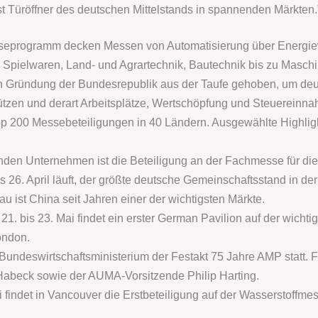
t Türöffner des deutschen Mittelstands in spannenden Märkten.
eprogramm decken Messen von Automatisierung über Energiewir
d Spielwaren, Land- und Agrartechnik, Bautechnik bis zu Masc
 Gründung der Bundesrepublik aus der Taufe gehoben, um deu
tützen und derart Arbeitsplätze, Wertschöpfung und Steuereinna
p 200 Messebeteiligungen in 40 Ländern. Ausgewählte Highligh
enden Unternehmen ist die Beteiligung an der Fachmesse für die
s 26. April läuft, der größte deutsche Gemeinschaftsstand in de
ist China seit Jahren einer der wichtigsten Märkte.
 21. bis 23. Mai findet ein erster German Pavilion auf der wich
ondon.
 Bundeswirtschaftsministerium der Festakt 75 Jahre AMP statt. 
Habeck sowie der AUMA-Vorsitzende Philip Harting.
 findet in Vancouver die Erstbeteiligung auf der Wasserstoffmess