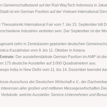
ein Gemeinschaftsstand auf der Rail-WayTech Indonesia in Jakart
Stadt ist ein German Pavilion auf der Vietnam International Den
r Thessaloniki International Fair vom 7. bis 15. September tritt
schiedene Industrien vertreten sein. Der September ist der Mo
gesamt zehn in Zentralasien geplanten deutschen Gemeinschafts
gistica Kazakhstan vom 9. bis 11. Oktober in Astana.
Emirate:
Der ausstellerstärkste German Pavilion im AMP ist die
ten 175 deutsche Aussteller auf 3.000 Quadratmetern aus.
xpo India in New Delhi vom 11. bis 14. Dezember beendet das
Messe-Ausschuss der Deutschen Wirtschaft e.V., der Dachverba
 die Interessen aller großen und mittleren Messegesellschaften De
r Verbände, welche Aussteller, Service-Unternehmen und Besuc