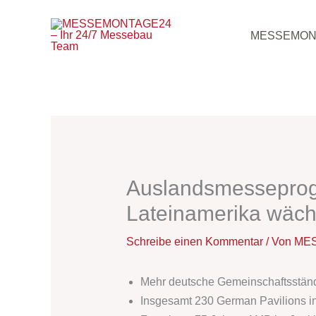
Zum
Inhalt
MESSEMON
springen
Auslandsmesseprogr
Lateinamerika wäch
Schreibe einen Kommentar
/ Von
MES
Mehr deutsche Gemeinschaftsständ
Insgesamt 230 German Pavilions i