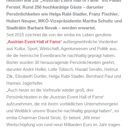
neunten Mal zur „Austrian Event Hall of Fame“ ins Palais
Ferstel. Rund 250 hochkarätige Gäste – darunter
Persönlichkeiten wie Helga Rabl-Stadler, Franz Fischler,
Hubert Neuper, WKÖ-Vizepräsidentin Martha Schultz und
Stadträtin Barbara Novak – werden erwartet.
Seit 2015 zeichnet die von der emba ins Leben gerufene
„
Austrian Event Hall of Fame
“ außergewöhnliche Vordenker
aus Kultur, Sport, Wirtschaft, Agenturwesen und Politik aus,
die die heimische Eventbranche nachhaltig geprägt haben.
Bisher wurden 30 herausragende Persönlichkeiten geehrt,
darunter André Heller, Lotte Tobisch, Harald Serafin, Helmut
Zilk, Elisabeth Gürtler, Helga Rabl-Stadler, Bernhard Paul und
Hannes Jagerhofer.
„Auch heuer ist die Vorfreude wieder groß, drei
Persönlichkeiten in die ‚Austrian Event Hall of Fame‘
aufzunehmen, die mit ihrem vorbildlichen Unternehmergeist
und Weitblick unsere Branche nachhaltig geprägt haben“, so
emba-Chairman David Strolz. Er betont: „Mit einer
Wertschöpfung von rund neun Milliarden Euro im Jahr tragen