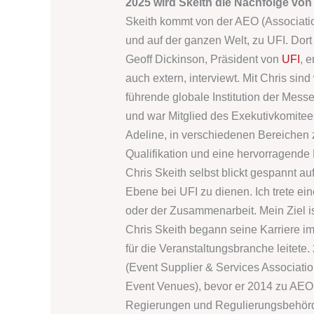
2025 wird Skeith die Nachfolge von 
Skeith kommt von der AEO (Associatio
und auf der ganzen Welt, zu UFI. Dort 
Geoff Dickinson, Präsident von
UFI
, 
auch extern, interviewt. Mit Chris sin
führende globale Institution der Messe
und war Mitglied des Exekutivkomitees
Adeline, in verschiedenen Bereichen 
Qualifikation und eine hervorragende
Chris Skeith selbst blickt gespannt a
Ebene bei UFI zu dienen. Ich trete ei
oder der Zusammenarbeit. Mein Ziel is
Chris Skeith begann seine Karriere im
für die Veranstaltungsbranche leitete
(Event Supplier & Services Associati
Event Venues), bevor er 2014 zu AEO w
Regierungen und Regulierungsbehörden