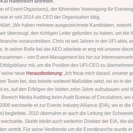
Kai Hattendorf antreten.
n of Event Organisers), der führenden Vereinigung für Eventorg
war er seit 2014 als CEO der Organisation tätig.
erklärt: „Wir haben mehrere ausgezeichnete Kandidaten, sowohl
d wir überzeugt, den richtigen Leiter gefunden zu haben, um die
branche voranzutreiben. Chris ist seit Jahren in der UFI aktiv, 
. In seiner Rolle bei der AEO arbeitete er eng mit unserer derz
zusammen – von Event-Management bis hin zur Interessenvertret
 Erfolgsbilanz mit, um die Position des UFI-CEO zu übernehmen
uf seine neue
Herausforderung
: „Ich freue mich darauf, unserer 
nem Team bei, das bereits weltweit Maßstäbe setzt, sei es in der
t es, auf den Erfolgen der letzten zehn Jahre aufzubauen und da
 Bereich Media Auditing beim Audit Bureau of Circulations, wo 
. 2006 wechselte er zur Events Industry Alliance (EIA), wo er
on) begleitete. 2010 übernahm er auch die Leitung der Schweste
echselte. Skeith bleibt auch weiterhin Direktor der EIA, die 
 vertritt. Für seine Verdienste um die Eventbranche wurde er