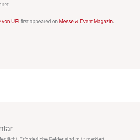
net.
O von UFI
first appeared on
Messe & Event Magazin
.
ntar
entlicht.
Erforderliche Felder sind mit
*
markiert