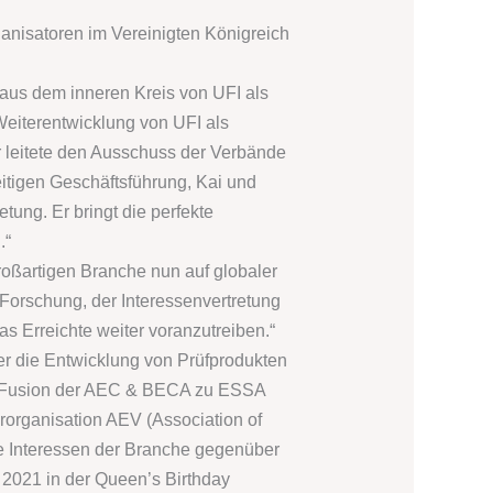
anisatoren im Vereinigten Königreich
 aus dem inneren Kreis von UFI als
 Weiterentwicklung von UFI als
er leitete den Ausschuss der Verbände
eitigen Geschäftsführung, Kai und
ung. Er bringt die perfekte
.“
großartigen Branche nun auf globaler
 Forschung, der Interessenvertretung
s Erreichte weiter voranzutreiben.“
er die Entwicklung von Prüfprodukten
 die Fusion der AEC & BECA zu ESSA
rorganisation AEV (Association of
die Interessen der Branche gegenüber
 2021 in der Queen’s Birthday