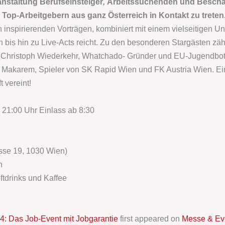
anstaltung Berufseinsteiger
,
Arbeitssuchenden und Beschäf
 Top-Arbeitgebern aus ganz Österreich in Kontakt zu treten
 inspirierenden Vorträgen, kombiniert mit einem vielseitigen 
bis hin zu Live-Acts reicht. Zu den besonderen Stargästen zä
r Christoph Wiederkehr, Whatchado- Gründer und EU-Jugendbots
 Makarem, Spieler von SK Rapid Wien und FK Austria Wien. Ein 
 vereint!
 21:00 Uhr Einlass ab 8:30
sse 19, 1030 Wien)
n
oftdrinks und Kaffee
4: Das Job-Event mit Jobgarantie
first appeared on
Messe & Ev