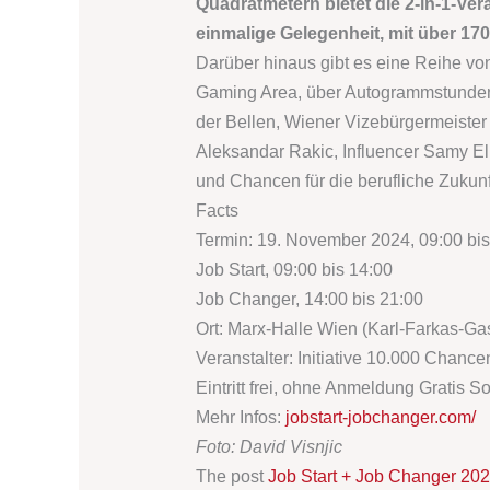
Quadratmetern bietet die 2-in-1-Ver
einmalige Gelegenheit, mit über 170
Darüber hinaus gibt es eine Reihe von
Gaming Area, über Autogrammstunden 
der Bellen, Wiener Vizebürgermeiste
Aleksandar Rakic, Influencer Samy El
und Chancen für die berufliche Zukunft
Facts
Termin: 19. November 2024, 09:00 bis
Job Start, 09:00 bis 14:00
Job Changer, 14:00 bis 21:00
Ort: Marx-Halle Wien (Karl-Farkas-Ga
Veranstalter: Initiative 10.000 Chance
Eintritt frei, ohne Anmeldung Gratis S
Mehr Infos:
jobstart-jobchanger.com/
Foto: David Visnjic
The post
Job Start + Job Changer 202