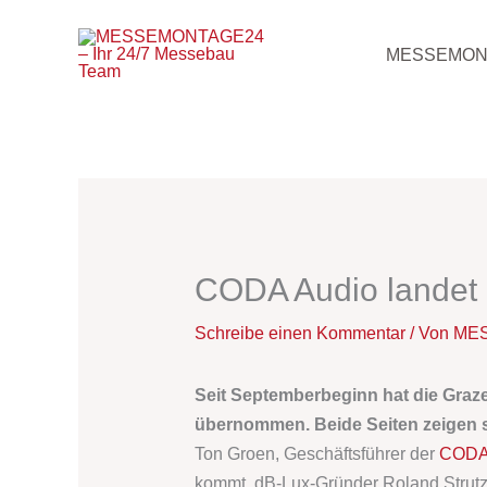
Zum
Inhalt
MESSEMON
springen
CODA Audio landet 
Schreibe einen Kommentar
/ Von
MES
Seit Septemberbeginn hat die Graz
übernommen. Beide Seiten zeigen s
Ton Groen, Geschäftsführer der
CODA
kommt. dB-Lux-Gründer Roland Strutz s