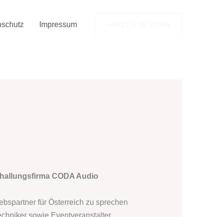
nschutz
Impressum
+49 2173 26 50 444
challungsfirma CODA Audio
iebspartner für Österreich zu sprechen
echniker sowie Eventveranstalter