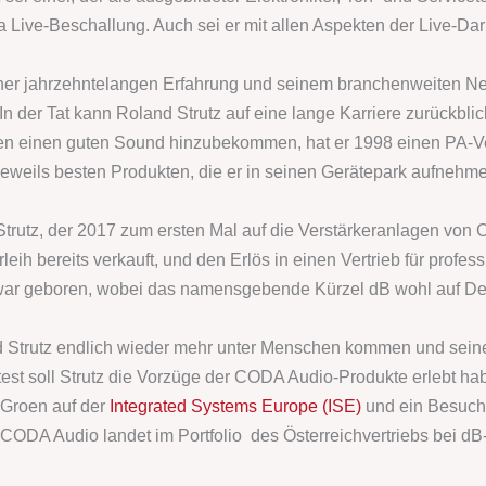
 Live-Beschallung. Auch sei er mit allen Aspekten der Live-Dar
einer jahrzehntelangen Erfahrung und seinem branchenweiten 
 In der Tat kann Roland Strutz auf eine lange Karriere zurückblic
en einen guten Sound hinzubekommen, hat er 1998 einen PA-Ver
eweils besten Produkten, die er in seinen Gerätepark aufnehm
Strutz, der 2017 zum ersten Mal auf die Verstärkeranlagen v
leih bereits verkauft, und den Erlös in einen Vertrieb für profess
r geboren, wobei das namensgebende Kürzel dB wohl auf Dezib
 Strutz endlich wieder mehr unter Menschen kommen und seiner
test soll Strutz die Vorzüge der CODA Audio-Produkte erlebt ha
n Groen auf der
Integrated Systems Europe (ISE)
und ein Besuch 
ODA Audio landet im Portfolio
des Österreichvertriebs bei dB