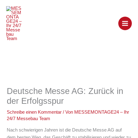
Zum
Inhalt
springen
Deutsche Messe AG: Zurück in
der Erfolgsspur
Schreibe einen Kommentar
/ Von
MESSEMONTAGE24 – Ihr
24/7 Messebau Team
Nach schwierigen Jahren ist die Deutsche Messe AG auf
dem besten Weg, das Geschäft zu stabilisieren und wieder zu