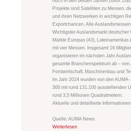
noch in den beiden Jahren zuvor. Das
Projekte sind Satelliten zu Messen, 
und ihren Netzwerken in wichtigen R
Exportchancen. Alle Auslandsmessen d
Wichtigster Auslandsmarkt deutscher M
Märkte Europas (43), Lateinamerikas (
mit vier Messen. Insgesamt 16 Mitgl
organisieren im nächsten Jahr Ausla
gesamte Branchenspektrum ab – von A
Forstwirtschaft, Maschinenbau und Text
Im Jahr 2024 wurden von den AUMA- u
300 mit rund 131.100 ausstellenden 
rund 3,5 Millionen Quadratmetern.
Aktuelle und detaillierte Informatione
Quelle: AUMA News
Weiterlesen