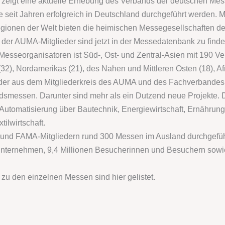
 zeigt eine aktuelle Erhebung des Verbands der deutschen Mes
die seit Jahren erfolgreich in Deutschland durchgeführt werden
egionen der Welt bieten die heimischen Messegesellschaften d
er AUMA-Mitglieder sind jetzt in der Messedatenbank zu finde
esseorganisatoren ist Süd-, Ost- und Zentral-Asien mit 190 Ve
32), Nordamerikas (21), des Nahen und Mittleren Osten (18), Af
ieder aus dem Mitgliederkreis des AUMA und des Fachverband
ndsmessen. Darunter sind mehr als ein Dutzend neue Projekte
utomatisierung über Bautechnik, Energiewirtschaft, Ernährung
ilwirtschaft.
nd FAMA-Mitgliedern rund 300 Messen im Ausland durchgeführt
Unternehmen, 9,4 Millionen Besucherinnen und Besuchern sowi
n zu den einzelnen Messen sind hier gelistet.