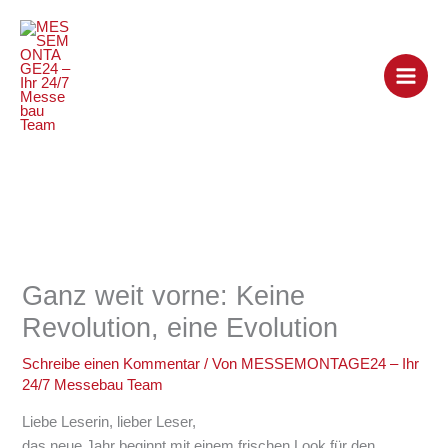
Zum
Inhalt
springen
Ganz weit vorne: Keine
Revolution, eine Evolution
Schreibe einen Kommentar
/ Von
MESSEMONTAGE24 – Ihr
24/7 Messebau Team
Liebe Leserin, lieber Leser,
das neue Jahr beginnt mit einem frischen Look für den