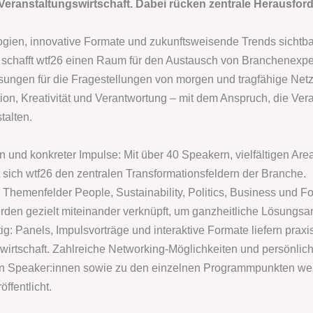
 Veranstaltungswirtschaft. Dabei rücken zentrale Herausfo
logien, innovative Formate und zukunftsweisende Trends sichtba
 schafft wtf26 einen Raum für den Austausch von Branchenexper
ungen für die Fragestellungen von morgen und tragfähige Netz
ion, Kreativität und Verantwortung – mit dem Anspruch, die Vera
talten.
n und konkreter Impulse: Mit über 40 Speakern, vielfältigen Are
sich wtf26 den zentralen Transformationsfeldern der Branche.
er Themenfelder People, Sustainability, Politics, Business und 
rden gezielt miteinander verknüpft, um ganzheitliche Lösungsan
ig: Panels, Impulsvorträge und interaktive Formate liefern prax
swirtschaft. Zahlreiche Networking-Möglichkeiten und persönli
den Speaker:innen sowie zu den einzelnen Programmpunkten 
öffentlicht.