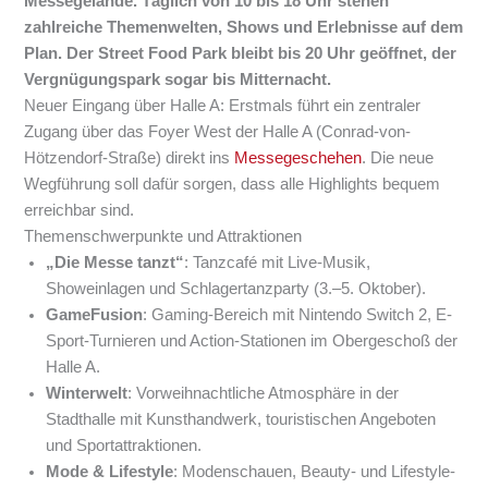
Messegelände. Täglich von 10 bis 18 Uhr stehen
zahlreiche Themenwelten, Shows und Erlebnisse auf dem
Plan. Der Street Food Park bleibt bis 20 Uhr geöffnet, der
Vergnügungspark sogar bis Mitternacht.
Neuer Eingang über Halle A: Erstmals führt ein zentraler
Zugang über das Foyer West der Halle A (Conrad-von-
Hötzendorf-Straße) direkt ins
Messegeschehen
. Die neue
Wegführung soll dafür sorgen, dass alle Highlights bequem
erreichbar sind.
Themenschwerpunkte und Attraktionen
„Die Messe tanzt“
: Tanzcafé mit Live-Musik,
Showeinlagen und Schlagertanzparty (3.–5. Oktober).
GameFusion
: Gaming-Bereich mit Nintendo Switch 2, E-
Sport-Turnieren und Action-Stationen im Obergeschoß der
Halle A.
Winterwelt
: Vorweihnachtliche Atmosphäre in der
Stadthalle mit Kunsthandwerk, touristischen Angeboten
und Sportattraktionen.
Mode & Lifestyle
: Modenschauen, Beauty- und Lifestyle-