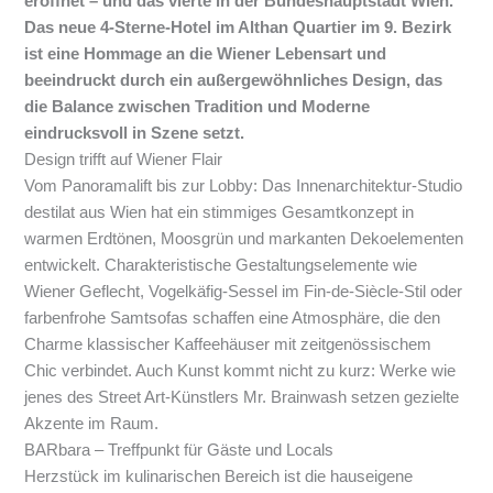
eröffnet – und das vierte in der Bundeshauptstadt Wien.
Das neue 4-Sterne-Hotel im Althan Quartier im 9. Bezirk
ist eine Hommage an die Wiener Lebensart und
beeindruckt durch ein außergewöhnliches Design, das
die Balance zwischen Tradition und Moderne
eindrucksvoll in Szene setzt.
Design trifft auf Wiener Flair
Vom Panoramalift bis zur Lobby: Das Innenarchitektur-Studio
destilat aus Wien hat ein stimmiges Gesamtkonzept in
warmen Erdtönen, Moosgrün und markanten Dekoelementen
entwickelt. Charakteristische Gestaltungselemente wie
Wiener Geflecht, Vogelkäfig-Sessel im Fin-de-Siècle-Stil oder
farbenfrohe Samtsofas schaffen eine Atmosphäre, die den
Charme klassischer Kaffeehäuser mit zeitgenössischem
Chic verbindet. Auch Kunst kommt nicht zu kurz: Werke wie
jenes des Street Art-Künstlers Mr. Brainwash setzen gezielte
Akzente im Raum.
BARbara – Treffpunkt für Gäste und Locals
Herzstück im kulinarischen Bereich ist die hauseigene