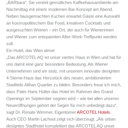
„BARbara“. Sie vereint gemütliches Kaffeehausambiente am
Nachmittag mit einem modernen Bar-Konzept am Abend.
Neben hausgemachten Kuchen erwartet Gäste eine Auswahl
an kosmopolitischem Bar Food, kreativen Cocktails und
ausgesuchten Weinen – ein Ort, der auch für Wienerinnen
und Wiener zum entspannten After-Work-Treffpunkt werden
soll.
Ein Hotel, das Wien atmet
„Das ARCOTEL AQ ist unser viertes Haus in Wien und hat für
uns damit eine ganz besondere Bedeutung. Als Wiener
Unternehmen sind wir stolz, mit unserem innovativ designten
4-Sterne-Haus das Herzstück des neuen, ambitionierten
Stadtteils Althan Quartier zu bilden. Besonders freue ich mich,
dass Pater Hans Hütter das Hotel im Rahmen des Grand
Openings im September segnen wird – wie bei allen unseren
Neueröffnungen gehört der Segen für mich unbedingt dazu“,
sagt Dr. Renate Wimmer, Eigentümer
ARCOTEL Hotels
.
Auch CEO Martin Lachout zeigt sich überzeugt: „
Als urban
designtes Stadthotel komplettiert das ARCOTEL AQ unser