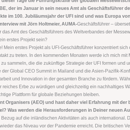
ch dieser Tage die Führungskräfte der globalen Messewirtsc
 OBE, der im Januar in sein neues Amt als Geschäftsführer 
ojekte im 100. Jubiläumsjahr der UFI sind und was Europa 
Interview mit Jörn Holtmeier, AUMA-
Geschäftsführer – überset
uar das Amt des Geschäftsführers des Weltverbandes der Messe
n erstes Projekt sein?
! Mein erstes Projekt als UFI-Geschäftsführer konzentriert sich
takt zu treten. In den kommenden Monaten werde ich mich mit Mi
zu sammeln, die die zukünftige Strategie der UFI formen und 
e der Global CEO Summit in Mailand und die Asien-Pazifik-Kon
beit und Innovation in der gesamten Branche zu fördern. Währ
ser reiches Erbe zu würdigen und gleichzeitig ein nachhaltiges
htige Plattform für globale Beziehungen bleiben.
nt Organisers (AEO) und hast daher viel Erfahrung mit der 
nsel? Was werden die Herausforderungen in Deiner neuen A
in Bezug auf die inländischen Aktivitäten als auch international.
ieder das Niveau vor der Pandemie erreicht. Die britischen Ver