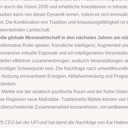
n durch die Vision 2030 und erhebliche Investitionen in Infrast
arken kann von dieser Dynamik lernen, indem es sich Innovati
hrt. Die Kombination von Tradition und Anpassungsfähigkeit ist 
entwickelnden Landschaft.
die globale Messewirtschaft in den nächsten Jahren am st
sformative Rolle spielen. Künstliche Intelligenz, Augmented und
 immersive virtuelle Exponate und ein intelligenteres Veranst
eller effektiver zusammenbringen, wodurch Veranstaltungen attr
wichtiger Schwerpunkt sein. Die Nachfrage nach umweltfreundli
ie Nutzung erneuerbarer Energien, Abfallvermeidung und Prog
 bleiben.
Märkte wie der asiatisch-pazifische Raum und der Nahe Osten. M
iese Regionen neue Maßstäbe. Traditionelle Märkte können viel 
überschreitende Zusammenarbeit konzentrieren, um wettbewerb
025 CEO bei der UFI und hat damit die Nachfolge von Kai Hattend