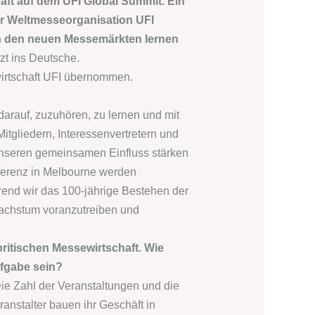
haft auf dem UFI Global Summit. Ein
der Weltmesseorganisation UFI
von den neuen Messemärkten lernen
zt ins Deutsche.
wirtschaft UFI übernommen.
 darauf, zuzuhören, zu lernen und mit
tgliedern, Interessenvertretern und
unseren gemeinsamen Einfluss stärken
ferenz in Melbourne werden
end wir das 100-jährige Bestehen der
 Wachstum voranzutreiben und
britischen Messewirtschaft. Wie
ufgabe sein?
 Die Zahl der Veranstaltungen und die
anstalter bauen ihr Geschäft in