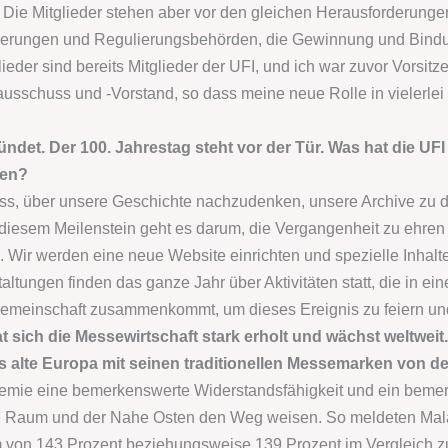
Die Mitglieder stehen aber vor den gleichen Herausforderungen
erungen und Regulierungsbehörden, die Gewinnung und Bindu
eder sind bereits Mitglieder der UFI, und ich war zuvor Vorsitz
sschuss und -Vorstand, so dass meine neue Rolle in vielerlei H
ündet. Der 100. Jahrestag steht vor der Tür. Was hat die U
ten?
ass, über unsere Geschichte nachzudenken, unsere Archive zu d
i diesem Meilenstein geht es darum, die Vergangenheit zu ehren 
 Wir werden eine neue Website einrichten und spezielle Inhalte
altungen finden das ganze Jahr über Aktivitäten statt, die in e
Gemeinschaft zusammenkommt, um dieses Ereignis zu feiern und 
 sich die Messewirtschaft stark erholt und wächst weltwei
alte Europa mit seinen traditionellen Messemarken von d
ndemie eine bemerkenswerte Widerstandsfähigkeit und ein bem
he Raum und der Nahe Osten den Weg weisen. So meldeten Mala
on 143 Prozent beziehungsweise 139 Prozent im Vergleich zu