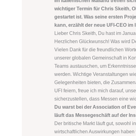
Im italienischen Mailand treffen si
wichtiger Termin für Chris Skeith,
gestartet ist. Was seine ersten Pr
kann, erzählt der neue UFI-CEO im 
Lieber Chris Skeith, Du hast im Jan
Herzlichen Glückwunsch! Was wird Dei
Vielen Dank für die freundlichen Worte
unserer globalen Gemeinschaft in Kon
Teams austauschen, um Erkenntnisse 
werden. Wichtige Veranstaltungen wi
Gelegenheiten bieten, die Zusammenar
UFI feiern, freue ich mich darauf, un
sicherzustellen, dass Messen eine wic
Du warst bei der Association of Eve
läuft das Messegeschäft auf der I
Der britische Markt läuft gut, sowohl 
wirtschaftlichen Auswirkungen haben w