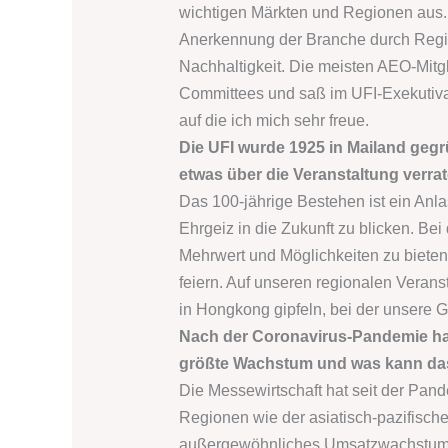
wichtigen Märkten und Regionen aus. 
Anerkennung der Branche durch Regi
Nachhaltigkeit. Die meisten AEO-Mitgli
Committees und saß im UFI-Exekutivau
auf die ich mich sehr freue.
Die UFI wurde 1925 in Mailand gegr
etwas über die Veranstaltung verra
Das 100-jährige Bestehen ist ein Anl
Ehrgeiz in die Zukunft zu blicken. Be
Mehrwert und Möglichkeiten zu bieten.
feiern. Auf unseren regionalen Veranst
in Hongkong gipfeln, bei der unsere 
Nach der Coronavirus-Pandemie hat
größte Wachstum und was kann das 
Die Messewirtschaft hat seit der Pa
Regionen wie der asiatisch-pazifisc
außergewöhnliches Umsatzwachstum v