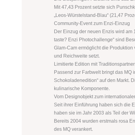
Mit 47,43 Prozent setzte sich Punschkr
„Leos-Würstelstand-Blau“ (21,47 Proze
Community-Event zum Enzi-Einzug
Der Einzug der neuen Enzis wird am 16.
taste? Enzi Photochallenge“ sind Besu
Glam-Cam ermöglicht die Produktion vo
und Reichweite setzt.
Limitierte Edition mit Traditionspartner
Passend zur Farbwelt bringt das MQ in
Schokoladenedition“ auf den Markt. Di
kulinarische Komponente.
Vom Designobjekt zum internationalen
Seit ihrer Einführung haben sich di
haben sie im Jahr 2003 als Teil der W
Bereits 2004 wurden erstmals rosa Enz
des MQ verankert.