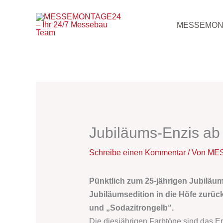
Zum
Inhalt
MESSEMON
springen
Jubiläums-Enzis ab
Schreibe einen Kommentar
/ Von
MES
Pünktlich zum 25-jährigen Jubiläu
Jubiläumsedition in die Höfe zurück
und „Sodazitrongelb“.
Die diesjährigen Farbtöne sind das E