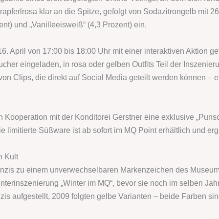
apferlrosa klar an die Spitze, gefolgt von Sodazitrongelb mit 26
nt) und „Vanilleeisweiß“ (4,3 Prozent) ein.
 April von 17:00 bis 18:00 Uhr mit einer interaktiven Aktion ge
cher eingeladen, in rosa oder gelben Outfits Teil der Inszenie
n Clips, die direkt auf Social Media geteilt werden können – ei
 Kooperation mit der Konditorei Gerstner eine exklusive „Puns
e limitierte Süßware ist ab sofort im MQ Point erhältlich und 
 Kult
e Enzis zu einem unverwechselbaren Markenzeichen des Museums
interinszenierung „Winter im MQ“, bevor sie noch im selben Ja
is aufgestellt, 2009 folgten gelbe Varianten – beide Farben sin