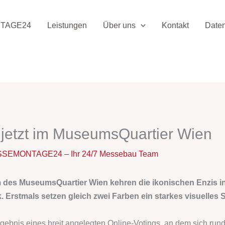
TAGE24
Leistungen
Über uns
Kontakt
Date
 jetzt im MuseumsQuartier Wien
SEMONTAGE24 – Ihr 24/7 Messebau Team
m des MuseumsQuartier Wien kehren die ikonischen Enzis i
. Erstmals setzen gleich zwei Farben ein starkes visuelles
rgebnis eines breit angelegten Online-Votings, an dem sich run