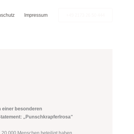
nschutz
Impressum
+49 2173 26 50 444
n einer besonderen
 Statement: „Punschkrapferlrosa“
d 20.000 Menschen beteiligt haben.