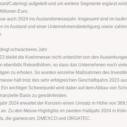
nt/Catering) aufgeteilt und um weitere Segmente ergänzt wird.
illionen Euro.
sse auch 2024 ins Auslandsmessejahr. Insgesamt sind im lauf
ten im Ausland und einer Unternehmensbeteiligung sowie zahlre
.
edingt schwächeres Jahr
23 bleibt die Koelnmesse nicht unberührt von den Auswirkung
en ebenfalls Rekordhöhen, so dass das Unternehmen noch viele 
hlägen zu erholen. So wurden einzelne Maßnahmen des Investit
esse hält trotz des sehr erfolgreichen Geschäftsjahrs 2023 au
Ein wichtiger Schwerpunkt wird dabei auf dem Abbau von Sc
inanzielle Basis zu gewährleisten.
ahr 2024 erwartet der Konzern einen Umsatz in Höhe von 369,5
an. Zu den Messe-Highlights im zweiten Halbjahr 2024 in Köln
+gafa, die gamescom, DMEXCO und ORGATEC.