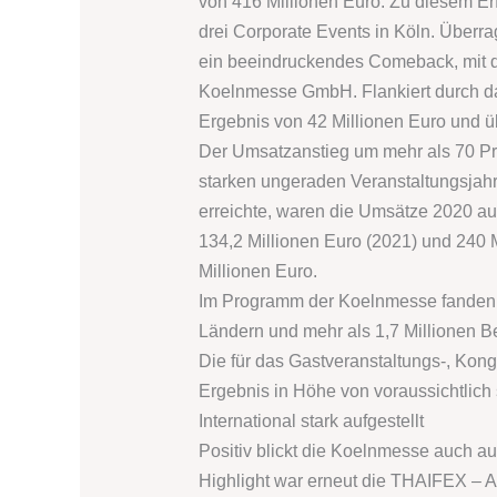
von 416 Millionen Euro. Zu diesem Er
drei Corporate Events in Köln. Überra
ein beeindruckendes Comeback, mit de
Koelnmesse GmbH. Flankiert durch da
Ergebnis von 42 Millionen Euro und üb
Der Umsatzanstieg um mehr als 70 P
starken ungeraden Veranstaltungsjah
erreichte, waren die Umsätze 2020 au
134,2 Millionen Euro (2021) und 240 M
Millionen Euro.
Im Programm der Koelnmesse fanden 2
Ländern und mehr als 1,7 Millionen 
Die für das Gastveranstaltungs-, Kong
Ergebnis in Höhe von voraussichtlich 
International stark aufgestellt
Positiv blickt die Koelnmesse auch a
Highlight war erneut die THAIFEX – A