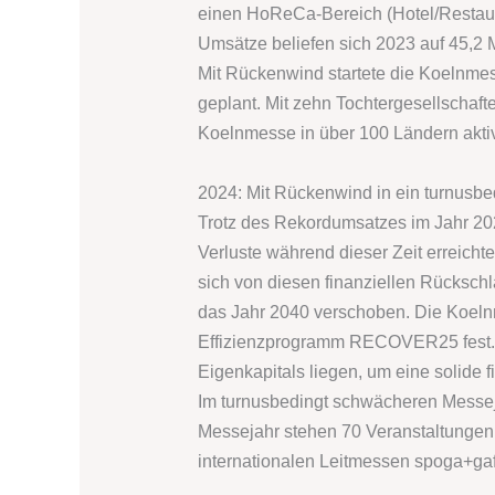
einen HoReCa-Bereich (Hotel/Restaura
Umsätze beliefen sich 2023 auf 45,2 M
Mit Rückenwind startete die Koelnme
geplant. Mit zehn Tochtergesellschaf
Koelnmesse in über 100 Ländern aktiv
2024: Mit Rückenwind in ein turnusb
Trotz des Rekordumsatzes im Jahr 20
Verluste während dieser Zeit erreicht
sich von diesen finanziellen Rücksc
das Jahr 2040 verschoben. Die Koelnm
Effizienzprogramm RECOVER25 fest. 
Eigenkapitals liegen, um eine solide f
Im turnusbedingt schwächeren Messej
Messejahr stehen 70 Veranstaltungen 
internationalen Leitmessen spoga