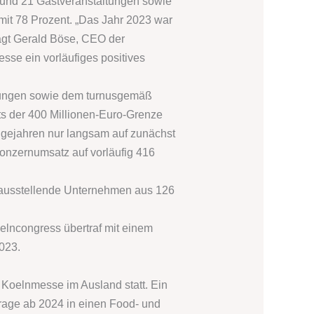
- und 21 Gastveranstaltungen sowie
 mit 78 Prozent. „Das Jahr 2023 war
agt Gerald Böse, CEO der
se ein vorläufiges positives
nkungen sowie dem turnusgemäß
s der 400 Millionen-Euro-Grenze
olgejahren nur langsam auf zunächst
Konzernumsatz auf vorläufig 416
 ausstellende Unternehmen aus 126
oelncongress übertraf mit einem
023.
 Koelnmesse im Ausland statt. Ein
rage ab 2024 in einen Food- und