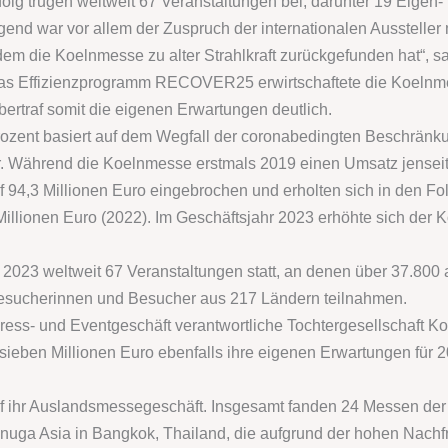
folg trugen weltweit 67 Veranstaltungen bei, darunter 19 Eigen
gend war vor allem der Zuspruch der internationalen Aussteller
m die Koelnmesse zu alter Strahlkraft zurückgefunden hat“, s
s Effizienzprogramm RECOVER25 erwirtschaftete die Koelnmes
ertraf somit die eigenen Erwartungen deutlich.
rozent basiert auf dem Wegfall der coronabedingten Beschrä
r. Während die Koelnmesse erstmals 2019 einen Umsatz jenseit
f 94,3 Millionen Euro eingebrochen und erholten sich in den F
illionen Euro (2022). Im Geschäftsjahr 2023 erhöhte sich der 
023 weltweit 67 Veranstaltungen statt, an denen über 37.800
Besucherinnen und Besucher aus 217 Ländern teilnahmen.
ress- und Eventgeschäft verantwortliche Tochtergesellschaft K
sieben Millionen Euro ebenfalls ihre eigenen Erwartungen für 2
uf ihr Auslandsmessegeschäft. Insgesamt fanden 24 Messen der
nuga Asia in Bangkok, Thailand, die aufgrund der hohen Nachf