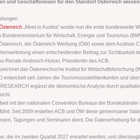
 und Geschäftsreisen für den Standort Österreich wissen
eidungen
Österreich
„Meet in Austria“ wurde nun die erste bundesweite W
 Bundesministerium für Wirtschaft, Energie und Tourismus (B
 Österreich, der Österreich Werbung (ÖW) sowie dem Austrian 
nchenvertretung einen entscheidenden Beitrag zur Sichtbarkeit de
“, so Renate Androsch-Holzer, Präsidentin des ACB.
 zeichnet das Österreichische Institut für Wirtschaftsforsch
twickelt seit Jahren die Tourismussatellitenkonten und übert
ESEARCH ergänzt die ökonomische Analyse durch qualitativ
sicht.
beit mit den nationalen Convention Bureaus der Bundesländer
eführt. Seit 2009 erstellen ACB und ÖW diese gemeinsame Statist
ssen, Tagungen und Seminaren dient. Die Datenerhebung für di
se, die im zweiten Quartal 2027 erwartet werden, und überzeugt