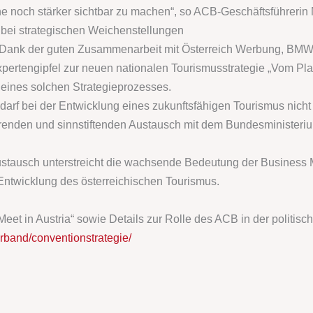
e noch stärker sichtbar zu machen“, so ACB-Geschäftsführerin 
 bei strategischen Weichenstellungen
nft: Dank der guten Zusammenarbeit mit Österreich Werbung, 
rtengipfel zur neuen nationalen Tourismusstrategie „Vom Plan T
l eines solchen Strategieprozesses.
arf bei der Entwicklung eines zukunftsfähigen Tourismus nicht 
ierenden und sinnstiftenden Austausch mit dem Bundesministeri
ausch unterstreicht die wachsende Bedeutung der Business Mee
ntwicklung des österreichischen Tourismus.
eet in Austria“ sowie Details zur Rolle des ACB in der politisc
erband/conventionstrategie/