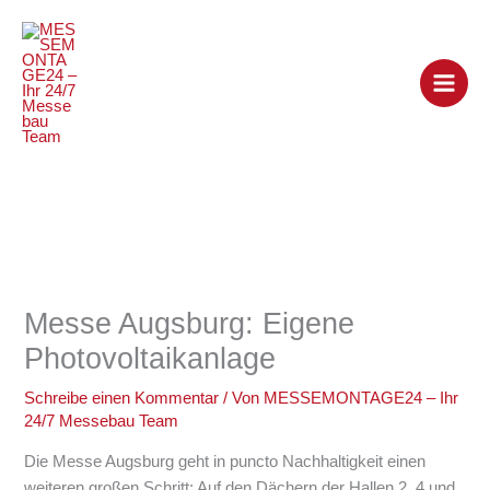
Zum
Inhalt
springen
Messe Augsburg: Eigene
Photovoltaikanlage
Schreibe einen Kommentar
/ Von
MESSEMONTAGE24 – Ihr
24/7 Messebau Team
Die Messe Augsburg geht in puncto Nachhaltigkeit einen
weiteren großen Schritt: Auf den Dächern der Hallen 2, 4 und