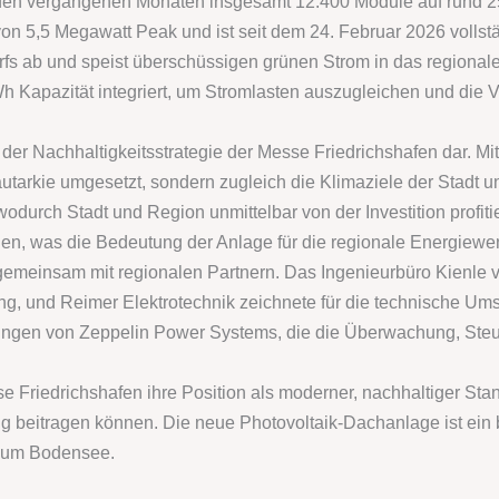
den vergangenen Monaten insgesamt 12.400 Module auf rund 2
on 5,5 Megawatt Peak und ist seit dem 24. Februar 2026 vollstä
fs ab und speist überschüssigen grünen Strom in das regionale
h Kapazität integriert, um Stromlasten auszugleichen und die V
n der Nachhaltigkeitsstrategie der Messe Friedrichshafen dar. M
utarkie umgesetzt, sondern zugleich die Klimaziele der Stadt un
, wodurch Stadt und Region unmittelbar von der Investition profi
, was die Bedeutung der Anlage für die regionale Energiewend
gemeinsam mit regionalen Partnern. Das Ingenieurbüro Kienle v
 und Reimer Elektrotechnik zeichnete für die technische Umse
sungen von Zeppelin Power Systems, die die Überwachung, Ste
e Friedrichshafen ihre Position als moderner, nachhaltiger Stan
g beitragen können. Die neue Photovoltaik-Dachanlage ist ein b
raum Bodensee.