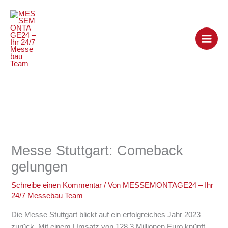
Zum
Inhalt
springen
Messe Stuttgart: Comeback
gelungen
Schreibe einen Kommentar
/ Von
MESSEMONTAGE24 – Ihr
24/7 Messebau Team
Die Messe Stuttgart blickt auf ein erfolgreiches Jahr 2023
zurück. Mit einem Umsatz von 128,3 Millionen Euro knüpft