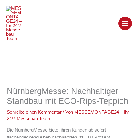
Zum
Inhalt
springen
NürnbergMesse: Nachhaltiger
Standbau mit ECO-Rips-Teppich
Schreibe einen Kommentar
/ Von
MESSEMONTAGE24 – Ihr
24/7 Messebau Team
Die NürnbergMesse bietet ihren Kunden ab sofort
flächendeckend einen nachhaltigen, zu 100 Prozent