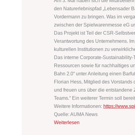
Am 3. Mai haben sich die Mitarbeiter
den Naturerlebnispfad „Lebensader Ba
Vordermann zu bringen. Was im vergang
zwischen der Spielwarenmesse eG und
Das Projekt ist Teil der CSR-Selbstve
Verantwortung des Unternehmens. Im 
kulturellen Institutionen zu verwirkli
Das interne Corporate-Sustainability
Ressourcen sowie für nachhaltiges un
Bahn 2.0“ unter Anleitung einen Barf
Florian Hess, Mitglied des Vorstands
und freuen uns über die entstandene
Teams.“ Ein weiterer Termin soll bere
Weitere Informationen:
https://www.s
Quelle: AUMA News
Weiterlesen