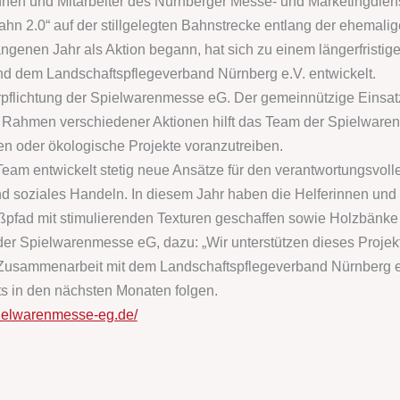
innen und Mitarbeiter des Nürnberger Messe- und Marketingdi
hn 2.0“ auf der stillgelegten Bahnstrecke entlang der ehemali
enen Jahr als Aktion begann, hat sich zu einem längerfristige
 dem Landschaftspflegeverband Nürnberg e.V. entwickelt.
rpflichtung der Spielwarenmesse eG. Der gemeinnützige Einsatz 
Rahmen verschiedener Aktionen hilft das Team der Spielwaren
chen oder ökologische Projekte voranzutreiben.
-Team entwickelt stetig neue Ansätze für den verantwortungsvo
d soziales Handeln. In diesem Jahr haben die Helferinnen und
ußpfad mit stimulierenden Texturen geschaffen sowie Holzbänke 
 der Spielwarenmesse eG, dazu: „Wir unterstützen dieses Proje
 Zusammenarbeit mit dem Landschaftspflegeverband Nürnberg 
its in den nächsten Monaten folgen.
pielwarenmesse-eg.de/