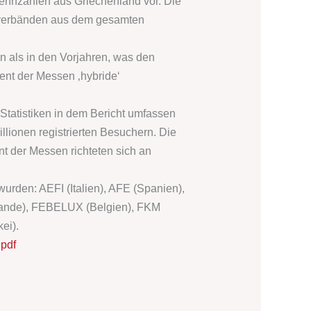
ennzahlen aus Griechenland vor. Die
nverbänden aus dem gesamten
n als in den Vorjahren, was den
ent der Messen ‚hybride‘
tatistiken in dem Bericht umfassen
lionen registrierten Besuchern. Die
t der Messen richteten sich an
wurden: AEFI (Italien), AFE (Spanien),
lande), FEBELUX (Belgien), FKM
ei).
.pdf