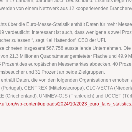
 in 17 Ländern, darunter auch Deutschland. Erstmals liegen K
en werden von einem Netzwerk aus 12 kooperierenden Branche
ts über die Euro-Messe-Statistik enthält Daten für mehr Messe
verdeutlicht. Interessant ist auch, dass weniger als zwei Proz
cher zulassen.“, sagt Kai Hattendorf, CEO der UFI.
zeichneten insgesamt 567.758 ausstellende Unternehmen. Die S
von 21,3 Millionen Quadratmeter gemieteter Fläche und 49,9 Mil
5 Prozent des europäischen Messemarktes abdecken. 40 Prozen
msbesucher und 31 Prozent an beide Zielgruppen.
3“ enthält Daten, die von den folgenden Organisationen erhoben 
 (Portugal), CENTREX (Mittelosteuropa), CLC-VECTA (Nieder
EE (Griechenland), UNIMEV-OJS (Frankreich) und UCCET (Türk
.ufi.org/wp-content/uploads/2024/10/2023_euro_fairs_statistics