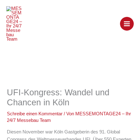
Zum
Inhalt
springen
UFI-Kongress: Wandel und
Chancen in Köln
Schreibe einen Kommentar
/ Von
MESSEMONTAGE24 – Ihr
24/7 Messebau Team
Diesen November war Köln Gastgeberin des 91. Global
Congress des Weltmesseverbandes UFI. Über 550 Experten