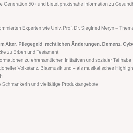
die Generation 50+ und bietet praxisnahe Information zu Gesundhei
ommierten Experten wie Univ. Prof. Dr. Siegfried Meryn – Theme
im Alter
,
Pflegegeld
,
rechtlichen Änderungen
,
Demenz
,
Cybe
cke zu Erben und Testament
ormationen zu ehrenamtlichen Initiativen und sozialer Teilhabe
tioneller Volkstanz, Blasmusik und – als musikalisches Highligh
äh
 Schmankerln und vielfältige Produktangebote