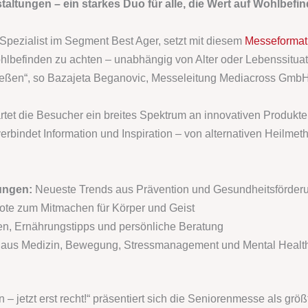
ltungen – ein starkes Duo für alle, die Wert auf Wohlbefi
 Spezialist im Segment Best Ager, setzt mit diesem
Messeformat
Wohlbefinden zu achten – unabhängig von Alter oder Lebenssit
ießen“, so Bazajeta Beganovic, Messeleitung Mediacross GmbH
artet die Besucher ein breites Spektrum an innovativen Produk
erbindet Information und Inspiration – von alternativen Heilme
ungen:
Neueste Trends aus Prävention und Gesundheitsförder
te zum Mitmachen für Körper und Geist
n, Ernährungstipps und persönliche Beratung
aus Medizin, Bewegung, Stressmanagement und Mental Health 
jetzt erst recht!“ präsentiert sich die Seniorenmesse als größte