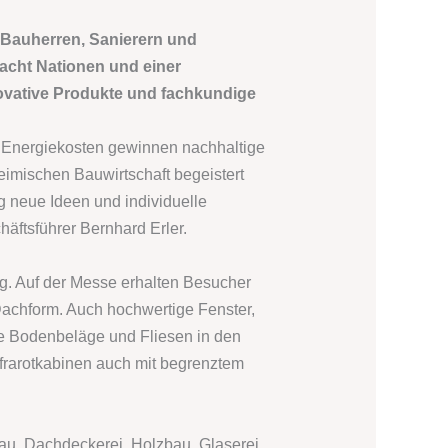
t Bauherren, Sanierern und
 acht Nationen und einer
novative Produkte und fachkundige
er Energiekosten gewinnen nachhaltige
mischen Bauwirtschaft begeistert
g neue Ideen und individuelle
äftsführer Bernhard Erler.
g. Auf der Messe erhalten Besucher
 Dachform. Auch hochwertige Fenster,
ie Bodenbeläge und Fliesen in den
nfrarotkabinen auch mit begrenztem
au, Dachdeckerei, Holzbau, Glaserei