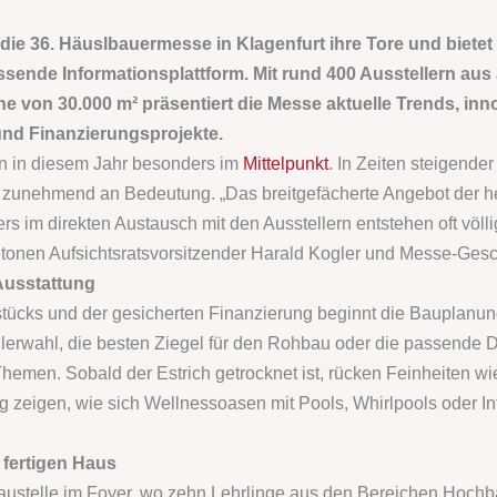
 die 36. Häuslbauermesse in Klagenfurt ihre Tore und biete
ssende Informationsplattform. Mit rund 400 Ausstellern aus
 von 30.000 m² präsentiert die Messe aktuelle Trends, in
und Finanzierungsprojekte.
en in diesem Jahr besonders im
Mittelpunkt
. In Zeiten steigend
nehmend an Bedeutung. „Das breitgefächerte Angebot der hei
s im direkten Austausch mit den Ausstellern entstehen oft völli
onen Aufsichtsratsvorsitzender Harald Kogler und Messe-Gesch
Ausstattung
ücks und der gesicherten Finanzierung beginnt die Bauplanun
ellerwahl, die besten Ziegel für den Rohbau oder die passende
Themen. Sobald der Estrich getrocknet ist, rücken Feinheiten w
ng zeigen, wie sich Wellnessoasen mit Pools, Whirlpools oder I
fertigen Haus
Baustelle im Foyer, wo zehn Lehrlinge aus den Bereichen Hochb