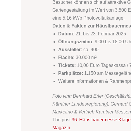
Besucher können sich auf attraktive 
Gartengestaltung im Wert von 3.500 
eine 5,16 kWp Photovoltaikanlage.
Daten & Fakten zur Häuslbauermes
Datum:
21. bis 23. Februar 2025
Öffnungszeiten:
9:00 bis 18:00 Uh
Aussteller:
ca. 400
Fläche:
30.000 m²
Tickets:
10,00 Euro Tageskassa / 
Parkplätze:
1.150 am Messegelän
Weitere Informationen & Rahmen
Foto vlnr: Bernhard Erler (Geschäftsf
Kärntner Landesregierung), Gerhard 
Marketing & Vertrieb Kärntner Messe
The post
36. Häuslbauermesse Klagenf
Magazin
.