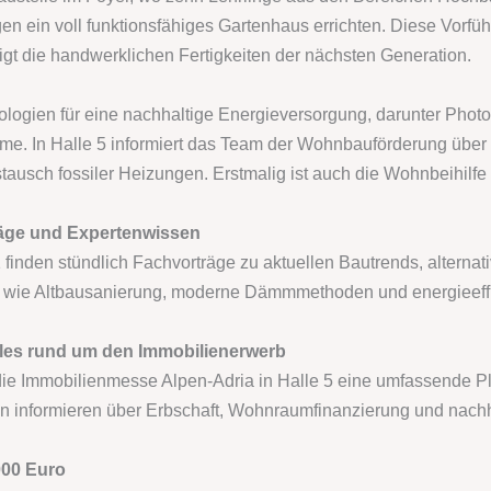
en ein voll funktionsfähiges Gartenhaus errichten. Diese Vorführ
igt die handwerklichen Fertigkeiten der nächsten Generation.
nologien für eine nachhaltige Energieversorgung, darunter Ph
me. In Halle 5 informiert das Team der Wohnbauförderung übe
tausch fossiler Heizungen. Erstmalig ist auch die Wohnbeihilfe
räge und Expertenwissen
1 finden stündlich Fachvorträge zu aktuellen Bautrends, alterna
 wie Altbausanierung, moderne Dämmmethoden und energieeffi
lles rund um den Immobilienerwerb
die Immobilienmesse Alpen-Adria in Halle 5 eine umfassende Pla
n informieren über Erbschaft, Wohnraumfinanzierung und nachh
000 Euro