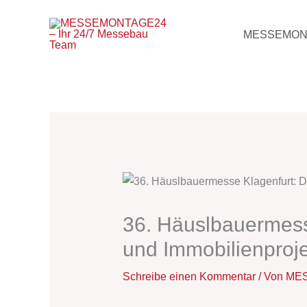
Zum
Inhalt
MESSEMON
springen
36. Häuslbauermesse
und Immobilienproj
Schreibe einen Kommentar
/ Von
MES