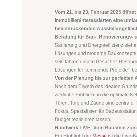
Vom 21. bis 23. Februar 2025 öffnet
Immobilieninteressierten eine umfa
beeindruckenden Ausstellungsfläche
Beratung für Bau-, Renovierungs- 
Sanierung und Energieeffizienz steh
Lösungen und moderne Baukonzepte zu
seit Jahren unsere Besucher. Besonder
Lösungen für kommende Projekte“, bet
Von der Planung bis zur perfekten 
Nach dem Erwerb des idealen Grundst
wertvolle Einblicke in die optimale K
Türen, Tore und Zäune sind zentrale 
Fokus. Spezialisten für Badausstattu
Budget realisieren lassen.
Handwerk LIVE: Vom Baustein zum 
Ein Highlight der
Messe
ist die Live-