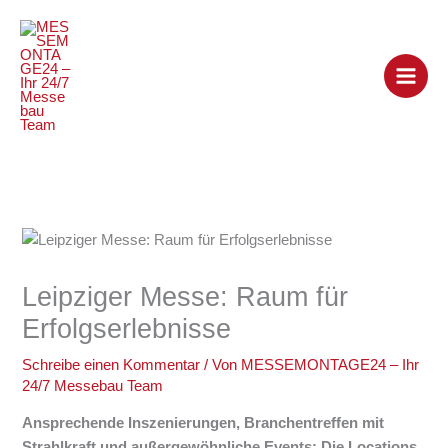
Zum
Inhalt
springen
Leipziger Messe: Raum für
Erfolgserlebnisse
Schreibe einen Kommentar
/ Von
MESSEMONTAGE24 – Ihr
24/7 Messebau Team
Ansprechende Inszenierungen, Branchentreffen mit
Strahlkraft und außergewöhnliche Events: Die Locations