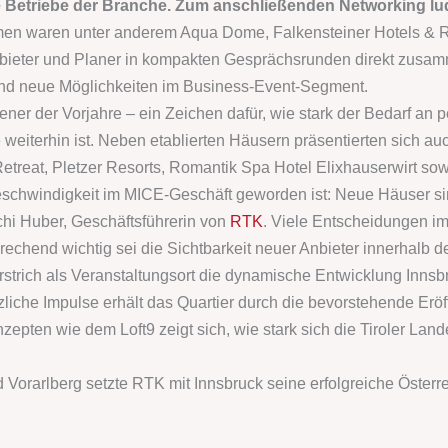
Betriebe der Branche. Zum anschließenden Networking lud 
hmen waren unter anderem Aqua Dome,
Falkensteiner Hotels & 
bieter und Planer in kompakten Gesprächsrunden direkt zusam
 und neue Möglichkeiten im Business-Event-Segment.
jener der Vorjahre – ein Zeichen dafür, wie stark der Bedarf a
 weiterhin ist. Neben etablierten Häusern präsentierten sich au
Retreat,
Pletzer Resorts
, Romantik Spa Hotel Elixhauserwirt s
rk Geschwindigkeit im MICE-Geschäft geworden ist: Neue Häuser si
chi Huber, Geschäftsführerin von
RTK
. Viele Entscheidungen i
echend wichtig sei die Sichtbarkeit neuer Anbieter innerhalb d
rstrich als Veranstaltungsort die dynamische Entwicklung Innsb
liche Impulse erhält das Quartier durch die bevorstehende Er
pten wie dem Loft9 zeigt sich, wie stark sich die Tiroler Lande
orarlberg setzte RTK mit Innsbruck seine erfolgreiche Österrei