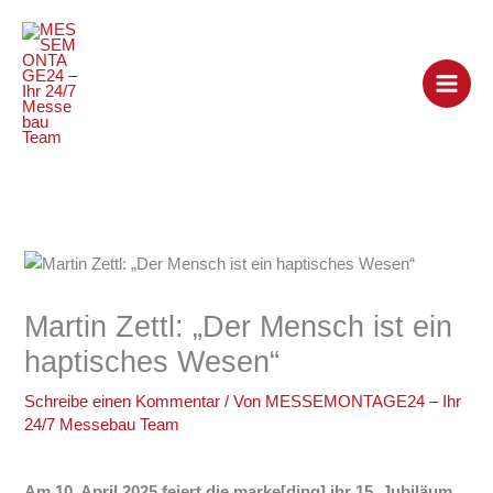
Zum
Inhalt
springen
Martin Zettl: „Der Mensch ist ein
haptisches Wesen“
Schreibe einen Kommentar
/ Von
MESSEMONTAGE24 – Ihr
24/7 Messebau Team
Am 10. April 2025 feiert die marke[ding] ihr 15. Jubiläum