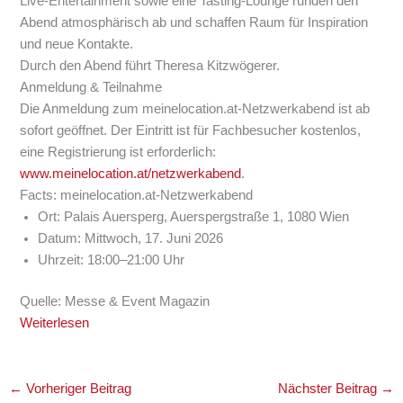
Live-Entertainment sowie eine Tasting-Lounge runden den
Abend atmosphärisch ab und schaffen Raum für Inspiration
und neue Kontakte.
Durch den Abend führt Theresa Kitzwögerer.
Anmeldung & Teilnahme
Die Anmeldung zum meinelocation.at-Netzwerkabend ist ab
sofort geöffnet. Der Eintritt ist für Fachbesucher kostenlos,
eine Registrierung ist erforderlich:
www.meinelocation.at/netzwerkabend
.
Facts: meinelocation.at-Netzwerkabend
Ort:
Palais Auersperg
, Auerspergstraße 1, 1080 Wien
Datum: Mittwoch, 17. Juni 2026
Uhrzeit: 18:00–21:00 Uhr
Quelle: Messe & Event Magazin
Weiterlesen
←
Vorheriger Beitrag
Nächster Beitrag
→